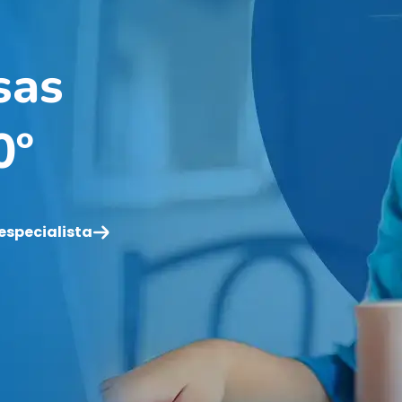
sas
0º
especialista