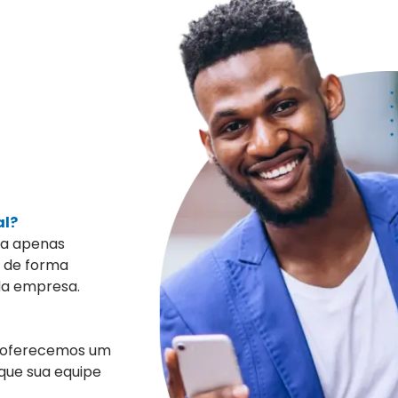
al?
za apenas
s de forma
 da empresa.
s oferecemos um
que sua equipe