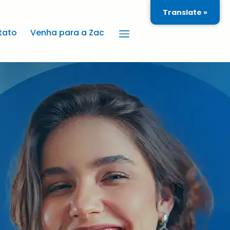
Translate »
tato
Venha para a Zac