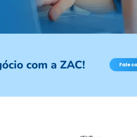
gócio com a ZAC!
Fale c